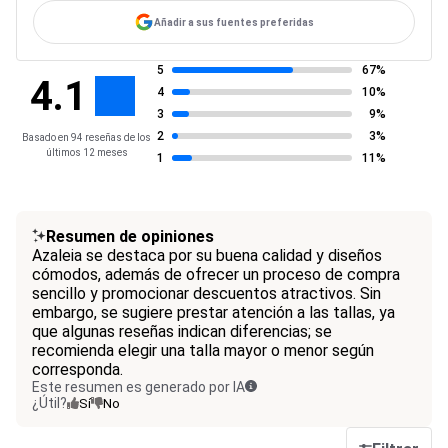
Añadir a sus fuentes preferidas
5
67%
4.1
4
10%
3
9%
2
3%
Basado en 94 reseñas de los
últimos 12 meses
1
11%
Resumen de opiniones
Azaleia se destaca por su buena calidad y diseños
cómodos, además de ofrecer un proceso de compra
sencillo y promocionar descuentos atractivos. Sin
embargo, se sugiere prestar atención a las tallas, ya
que algunas reseñas indican diferencias; se
recomienda elegir una talla mayor o menor según
corresponda.
Este resumen es generado por IA
¿Útil?
Sí
No